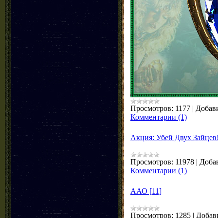
Просмотров:
1177
|
Добав
Комментарии (1)
Акция: Убей Двух Зайцев
Просмотров:
11978
|
Доба
Комментарии (1)
ААО [11]
Просмотров:
1285
|
Добав