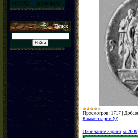
SKYPE:
greshnik262
Поиск
Просмотров:
1717
|
Добав
Комментарии (0)
Окончание Зарницы-2009