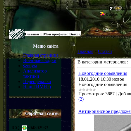
Клан
Клану Assist
Главная
|
|
Мой профиль
|
Выход
Меню сайта
Главная
»
Статьи
»
Главная страница
Военные сводки
В категории материалов:
Форум
Анализатор
Новогодние объявления
тактики
18.01.2010 16:30 новое
Переодевалка
Новогодние объявления
Наш ГИМН :)
Просмотров:
3687
|
Добав
(2)
Антикризисное предложе
Обратная связь
ICQ:
394892933