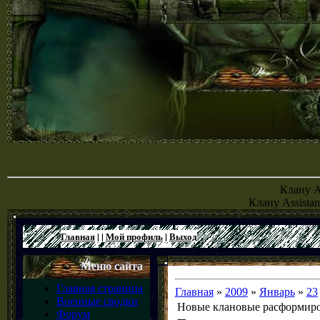
Клану Al
Клану Assistan
Главная
|
|
Мой профиль
|
Выход
Меню сайта
Главная страница
Главная
»
2009
»
Январь
»
23
Военные сводки
Новые клановые расформир
Форум