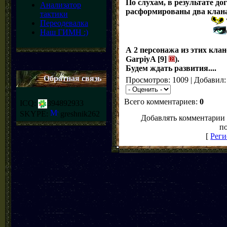
По слухам, в результате д
Анализатор
расформированы два клан
тактики
Переодевалка
Наш ГИМН :)
А 2 персонажа из этих кла
GarpiyA [9]
).
Будем ждать развития....
Обратная связь
Просмотров: 1009 | Добавил
Всего комментариев:
0
ICQ:
394892933
SKYPE:
greshnik262
Добавлять комментарии 
по
[
Реги