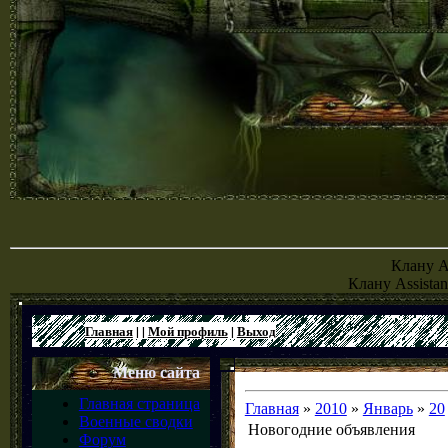
Клану Al
Клану Assistan
Главная
|
|
Мой профиль
|
Выход
Меню сайта
Главная страница
Главная
»
2010
»
Январь
»
20
Военные сводки
Новогодние объявления
Форум