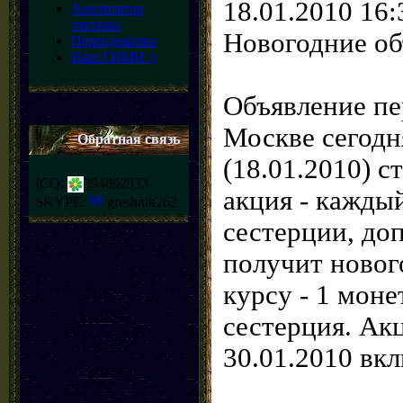
18.01.2010 16:
Анализатор
тактики
Новогодние об
Переодевалка
Наш ГИМН :)
Объявление пе
Москве сегодн
Обратная связь
(18.01.2010) с
ICQ:
394892933
акция - кажды
SKYPE:
greshnik262
сестерции, до
получит новог
курсу - 1 моне
сестерция. Ак
30.01.2010 вк