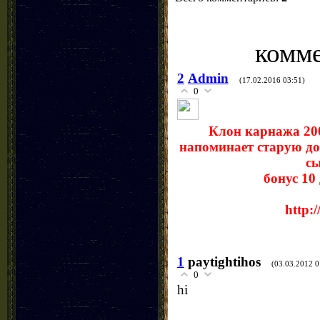
комме
2
Admin
(17.02.2016 03:51)
0
Клон карнажа 200
напоминает старую до
с
бонус 10 
http:
1
paytightihos
(03.03.2012 0
0
hi